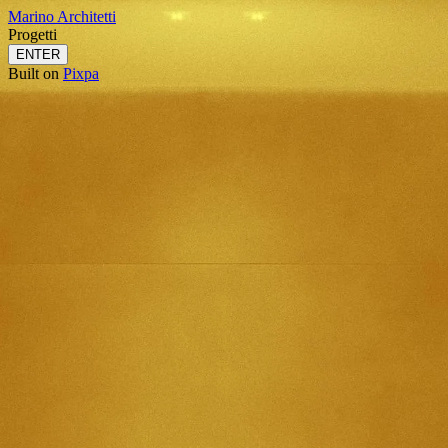
Marino Architetti
Progetti
ENTER
Built on
Pixpa