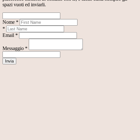
spazi vuoti ed inviarli.
Nome *
*
Email *
Messaggio *
Invia